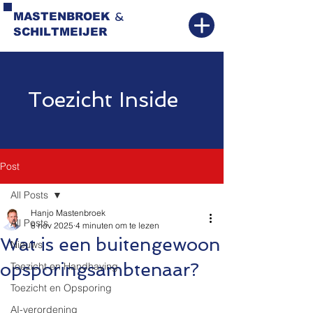
&
MASTENBROEK
SCHILTMEIJER
Toezicht Inside
Post
All Posts
Hanjo Mastenbroek
All Posts
8 nov 2025
4 minuten om te lezen
Wat is een buitengewoon
Nieuws
opsporingsambtenaar?
Toezicht en Handhaving
Toezicht en Opsporing
AI-verordening