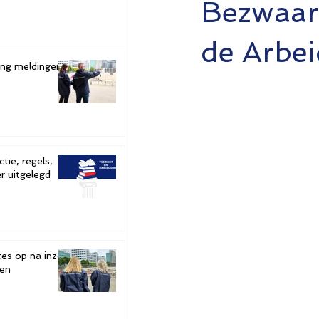
Bezwaar
de Arbei
ging meldingen
tie, regels,
r uitgelegd
tes op na inzet
ten