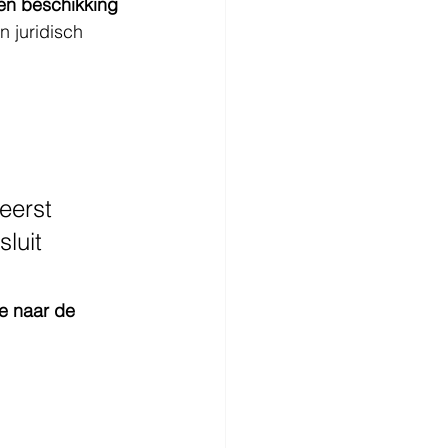
n beschikking 
n juridisch 
 
eerst 
luit 
e naar de 