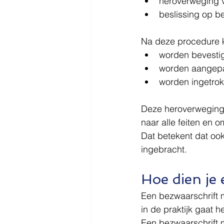
heroverweging v
beslissing op b
Na deze procedure k
worden bevesti
worden aangep
worden ingetro
Deze heroverweging i
naar alle feiten en 
Dat betekent dat ook
ingebracht.
Hoe dien je 
Een bezwaarschrift 
in de praktijk gaat h
Een bezwaarschrift m