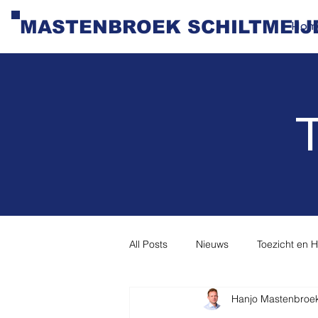
MASTENBROEK SCHILTMEIJ
Hom
T
All Posts
Nieuws
Toezicht en 
Hanjo Mastenbroe