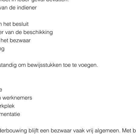
an de indiener
 het besluit
er van de beschikking
 het bezwaar
ng
standig om bewijsstukken toe te voegen.
e
an werknemers
rkplek
mentatie
erbouwing blijft een bezwaar vaak vrij algemeen. Met b