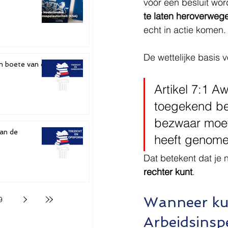
vóór een besluit wo
e
te laten heroverweg
echt in actie komen.
De wettelijke basis 
n boete van de
Artikel 7:1 A
toegekend ber
bezwaar moet 
van de
heeft genome
Dat betekent dat je
rechter kunt
.
Wanneer kun
9
Arbeidsinspe