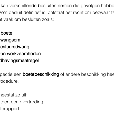
 kan verschillende besluiten nemen die gevolgen hebbe
o’n besluit definitief is, ontstaat het recht om bezwaar 
et vaak om besluiten zoals:
e boete
 dwangsom
 bestuursdwang
g van werkzaamheden
dhavingsmaatregel
pectie een 
boetebeschikking
 of andere beschikking hee
rocedure.
eestal zo uit:
teert een overtreding
eterapport