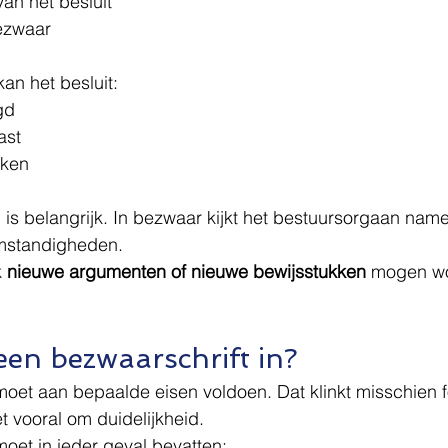
an het besluit
ezwaar
an het besluit:
gd
ast
kken
s belangrijk. In bezwaar kijkt het bestuursorgaan name
omstandigheden.
 
nieuwe argumenten of nieuwe bewijsstukken
 mogen w
een bezwaarschrift in?
moet aan bepaalde eisen voldoen. Dat klinkt misschien 
et vooral om duidelijkheid.
oet in ieder geval bevatten: