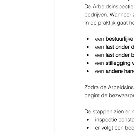
De Arbeidsinspectie
bedrijven. Wanneer z
In de praktijk gaat h
een 
bestuurlijk
een 
last onder
een 
last onder
een 
stilleggin
een 
andere han
Zodra de Arbeidsins
begint de bezwaarp
De stappen zien er m
inspectie consta
er volgt een bo