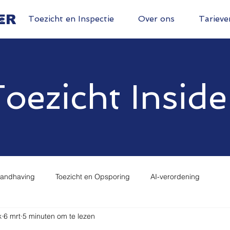
ER
e
Toezicht en Inspectie
Over ons
Tarieve
oezicht Inside
Handhaving
Toezicht en Opsporing
AI-verordening
k
6 mrt
5 minuten om te lezen