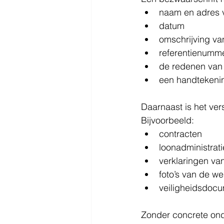
naam en adres v
datum
omschrijving van
referentienumm
de redenen van
een handtekeni
Daarnaast is het ver
Bijvoorbeeld:
contracten
loonadministrati
verklaringen v
foto’s van de we
veiligheidsdocu
Zonder concrete ond