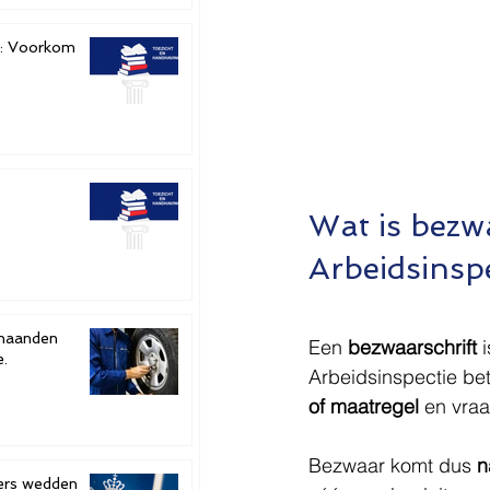
e: Voorkom
Wat is bezwa
Arbeidsinspe
Een 
bezwaarschrift
 
e.
Arbeidsinspectie bet
of maatregel
 en vra
Bezwaar komt dus 
n
ters wedden