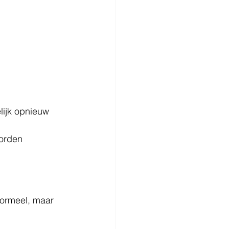
lijk opnieuw 
orden 
formeel, maar 