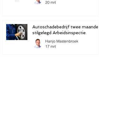
20 mrt
Autoschadebedrijf twee maanden
stilgelegd Arbeidsinspectie.
Hanjo Mastenbroek
17 mrt
Heeft u een vraag
Uw naam
*
Uw email
*
Uw vraag
*