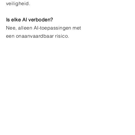
veiligheid.
Is elke AI verboden?
Nee, alleen AI-toepassingen met
een onaanvaardbaar risico.
Wie houdt toezicht in Nederland?
De Autoriteit Persoonsgegevens, de
Rijksdienst Digitale Infrastructuur, en
bestaande sectorale
toezichthouders.
Wanneer moet ik voldoen aan de AI-
wetgeving?
Vanaf 2025 voor verboden AI-
systemen, 2026 voor high-risk AI,
2027 voor producten, en uiterlijk