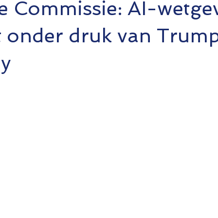
e Commissie: AI-wetge
t onder druk van Trum
by