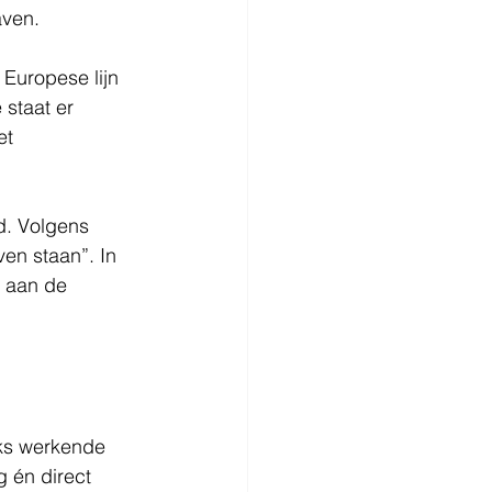
aven.
 Europese lijn 
 staat er 
et 
d. Volgens 
en staan”. In 
n aan de 
eks werkende 
 én direct 