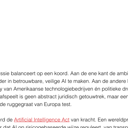
ie balanceert op een koord. Aan de ene kant de ambi
er in betrouwbare, veilige AI te maken. Aan de andere 
y van Amerikaanse technologiebedrijven én politieke dru
 afspeelt is geen abstract juridisch getouwtrek, maar een
ie de ruggegraat van Europa test.
rd de 
Artificial Intelligence Act
 van kracht. Een wereldp
r dat AI op risicogebaseerde wijze reguleert, van transpa