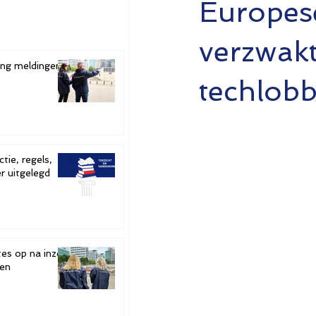
Europes
verzwak
ging meldingen
techlob
tie, regels,
r uitgelegd
tes op na inzet
ten