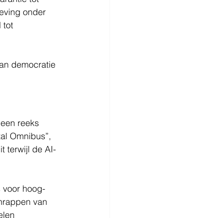
geving onder 
 tot 
an democratie 
een reeks 
tal Omnibus”, 
it terwijl de AI-
s voor hoog-
chrappen van 
len 