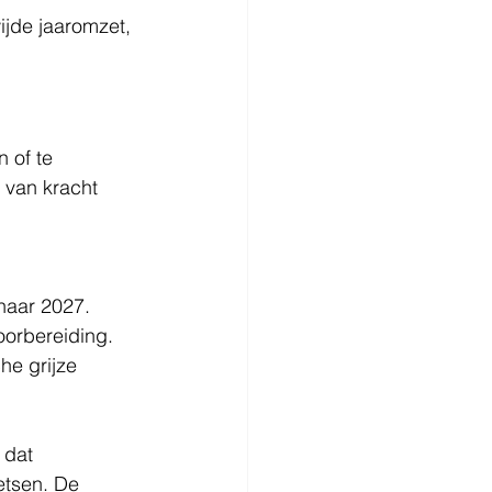
ijde jaaromzet, 
 of te 
t van kracht 
naar 2027. 
oorbereiding. 
he grijze 
 dat 
etsen. De 