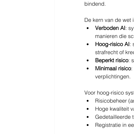
bindend.
De kern van de wet i
Verboden AI
: s
manieren die sch
Hoog-risico AI
:
strafrecht of kre
Beperkt risico
: 
Minimaal risico
:
verplichtingen.
Voor hoog-risico sy
Risicobeheer (ar
Hoge kwaliteit v
Gedetailleerde 
Registratie in e