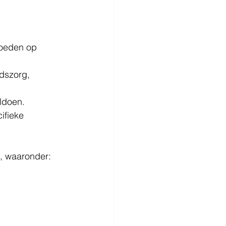
oeden op 
dszorg, 
ldoen.
ifieke 
n, waaronder: