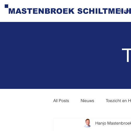
MASTENBROEK SCHILTMEIJ
Hom
T
All Posts
Nieuws
Toezicht en 
Hanjo Mastenbroe