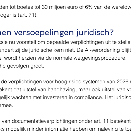
iden tot boetes tot 30 miljoen euro of 6% van de wereldw
oger is (art. 71).
en versoepelingen juridisch?
 nu voorstelt om bepaalde verplichtingen uit te stellen
andert zij de juridische kern niet. De AI-verordening blijf
eel wordt herzien via de normale wetgevingsprocedure.
che gevolgen groot.
 de verplichtingen voor hoog-risico systemen van 2026 
ekent dat uitstel van handhaving, maar ook uitstel van v
elijk wachten met investeren in compliance. Het juridisc
armee.
 van documentatieverplichtingen onder art. 11 betekent
ks mogelijk minder informatie hebben om naleving te to