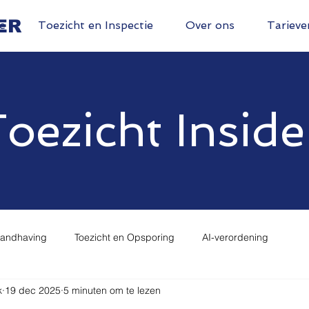
ER
e
Toezicht en Inspectie
Over ons
Tarieve
oezicht Inside
Handhaving
Toezicht en Opsporing
AI-verordening
k
19 dec 2025
5 minuten om te lezen