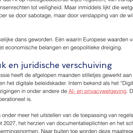
senrechten tot veiligheid. Maar inmiddels lijkt die wet
t per se door sabotage, maar door verslapping van de wil
elijke dans geworden. Eén waarin Europese waarden v
et economische belangen en geopolitieke dreiging.
uk en juridische verschuiving
ie heeft de afgelopen maanden stilletjes gewerkt aan 
n het digitale beleidskader. Intern bekend als het “Digi
ijzigingen in onder andere de 
AI- en privacywetgeving
. D
erationeel is.
 onder meer het uitstellen van de toepassing van regel
ot 2027, het herzien van documentatieplichten en het s
ermingsnormen. Naar buiten toe worden deze maatrege