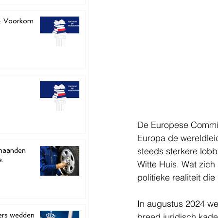
e: Voorkom
De Europese Commiss
Europa de wereldleid
steeds sterkere lobb
e.
Witte Huis. Wat zich
politieke realiteit d
In augustus 2024 we
ters wedden
breed juridisch kade