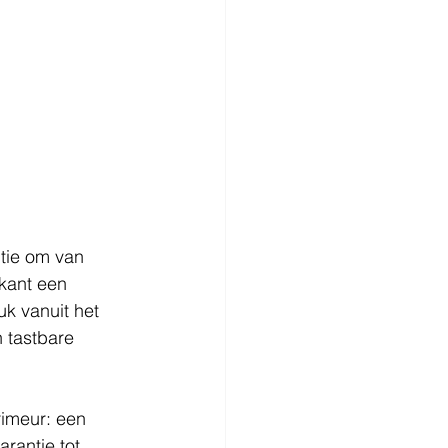
tie om van 
kant een 
k vanuit het 
 tastbare 
rimeur: een 
rantie tot 