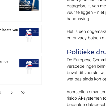
e
datagebruik, van men
vuur te liggen – nie
handhaving.
n boete van de
Het is een ongemakk
en privacy botsen m
Politieke dr
De Europese Commiss
van de
versoepelingen binne
bevat dit voorstel w
wet pas sinds kort op
Voorstellen omvatten
9
risico AI-systemen t
bepaalde databesch