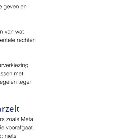
e geven en 
en van wat 
ntele rechten 
erverkiezing 
assen met 
egelen tegen 
rzelt
s zoals Meta 
ie voorafgaat 
 niets 