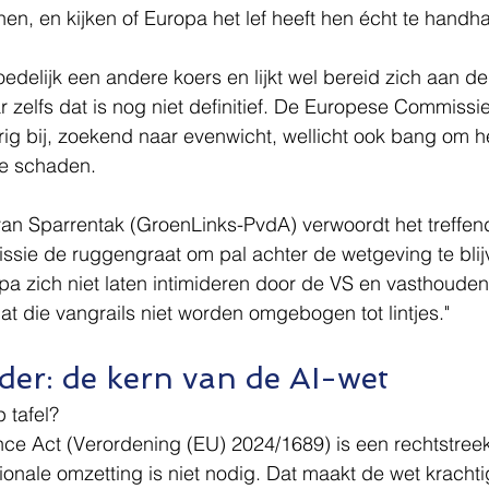
nen, en kijken of Europa het lef heeft hen écht te handh
edelijk een andere koers en lijkt wel bereid zich aan de
 zelfs dat is nog niet definitief. De Europese Commissie
rig bij, zoekend naar evenwicht, wellicht ook bang om h
te schaden.
van Sparrentak (GroenLinks-PvdA) verwoordt het treffen
sie de ruggengraat om pal achter de wetgeving te blijv
pa zich niet laten intimideren door de VS en vasthoude
dat die vangrails niet worden omgebogen tot lintjes."
der: de kern van de AI-wet
p tafel?
igence Act (Verordening (EU) 2024/1689) is een rechtstre
onale omzetting is niet nodig. Dat maakt de wet krachtig