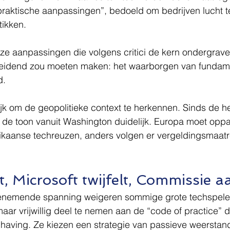
praktische aanpassingen”, bedoeld om bedrijven lucht t
tikken.
deze aanpassingen die volgens critici de kern ondergrav
eidend zou moeten maken: het waarborgen van fundame
d.
lijk om de geopolitieke context te herkennen. Sinds de h
 de toon vanuit Washington duidelijk. Europa moet opp
ikaanse techreuzen, anders volgen er vergeldingsmaatr
, Microsoft twijfelt, Commissie aa
oenemende spanning weigeren sommige grote techspeler
maar vrijwillig deel te nemen aan de “code of practice” d
aving. Ze kiezen een strategie van passieve weerstand: