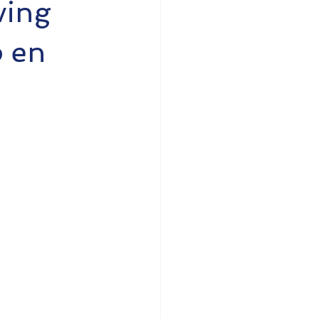
ving
p en