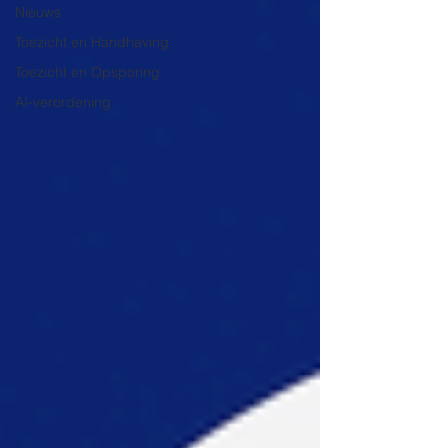
Nieuws
Toezicht en Handhaving
Toezicht en Opsporing
AI-verordening