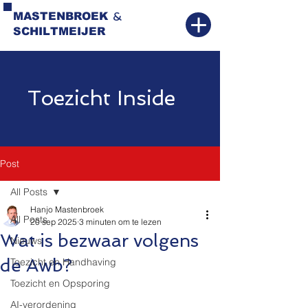
&
MASTENBROEK
SCHILTMEIJER
Toezicht Inside
Post
All Posts
Hanjo Mastenbroek
All Posts
20 sep 2025
3 minuten om te lezen
Wat is bezwaar volgens
Nieuws
de Awb?
Toezicht en Handhaving
Toezicht en Opsporing
AI-verordening