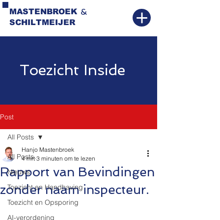
&
MASTENBROEK
SCHILTMEIJER
Toezicht Inside
Post
All Posts
Hanjo Mastenbroek
All Posts
4 mrt
3 minuten om te lezen
Rapport van Bevindingen
Nieuws
zonder naam inspecteur.
Toezicht en Handhaving
Toezicht en Opsporing
AI-verordening