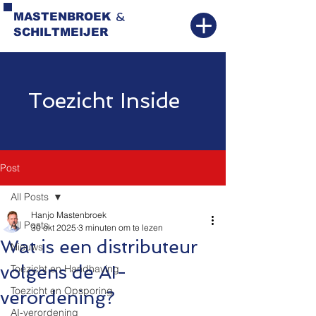
&
MASTENBROEK
SCHILTMEIJER
Toezicht Inside
Post
All Posts
Hanjo Mastenbroek
All Posts
30 okt 2025
3 minuten om te lezen
Wat is een distributeur
Nieuws
volgens de AI-
Toezicht en Handhaving
Toezicht en Opsporing
verordening?
AI-verordening