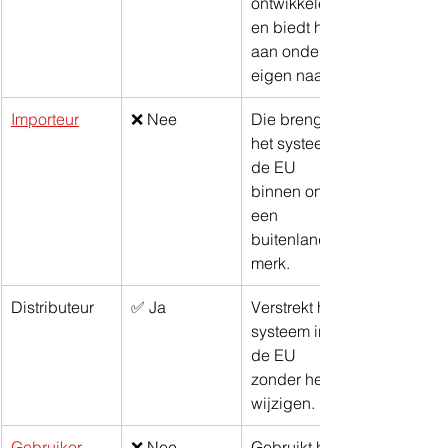
ontwikkelen 
en biedt het 
aan onder 
eigen naam.
Importeur
❌ Nee
Die brengt 
het systeem 
de EU 
binnen onder 
een 
buitenlands 
merk.
Distributeur
✅ Ja
Verstrekt het 
systeem in 
de EU 
zonder het te 
wijzigen.
Gebruiker
❌ Nee
Gebruikt het 