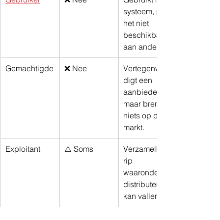
systeem, stelt 
het niet 
beschikbaar 
aan anderen.
Gemachtigde
❌ Nee
Vertegenwoor
digt een 
aanbieder, 
maar brengt 
niets op de 
markt.
Exploitant
⚠️ Soms
Verzamelbeg
rip 
waaronder 
distributeur 
kan vallen.