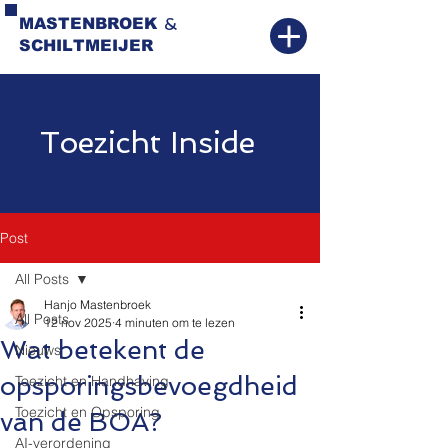
&
MASTENBROEK
SCHILTMEIJER
Toezicht Inside
Post
All Posts
Hanjo Mastenbroek
All Posts
12 nov 2025
4 minuten om te lezen
Wat betekent de
Nieuws
opsporingsbevoegdheid
Toezicht en Handhaving
Toezicht en Opsporing
van de BOA?
AI-verordening