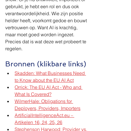
gebruikt, je hebt een rol en dus ook 
verantwoordelijkheid. Wie zijn positie 
helder heeft, voorkomt gedoe en bouwt 
vertrouwen op. Want AI is krachtig, 
maar moet goed worden ingezet. 
Precies dat is wat deze wet probeert te 
regelen.
Bronnen (klikbare links)
Skadden: What Businesses Need 
to Know about the EU AI Act
Orrick: The EU AI Act - Who and 
What Is Covered?
WilmerHale: Obligations for 
Deployers, Providers, Importers
ArtificialIntelligenceAct.eu
 – 
Artikelen 16, 24, 25, 26
Stephenson Harwood: Provider vs. 