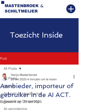
&
MASTENBROEK
SCHILTMEIJER
Toezicht Inside
Post
All Posts
Hanjo Mastenbroek
All Posts
20 okt 2025
4 minuten om te lezen
Aanbieder, importeur of
Nieuws
gebruiker in de AI ACT.
Toezicht en Handhaving
Toezicht en Opsporing
Bijgewerkt op:
21 okt 2025
AI-verordening