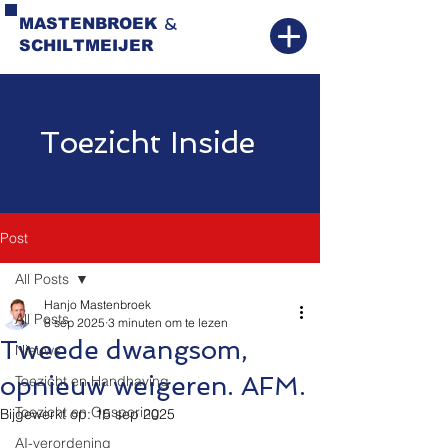
&
MASTENBROEK
SCHILTMEIJER
Toezicht Inside
Post
All Posts
Hanjo Mastenbroek
All Posts
8 sep 2025
3 minuten om te lezen
Tweede dwangsom,
Nieuws
opnieuw weigeren. AFM.
Toezicht en Handhaving
Toezicht en Opsporing
Bijgewerkt op:
15 sep 2025
AI-verordening