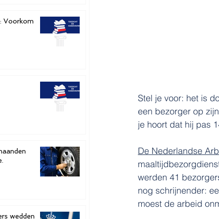
e: Voorkom
Stel je voor: het is 
een bezorger op zijn
je hoort dat hij pas 
De Nederlandse Arb
e.
maaltijdbezorgdiens
werden 41 bezorgers
nog schrijnender: ee
moest de arbeid onm
ters wedden