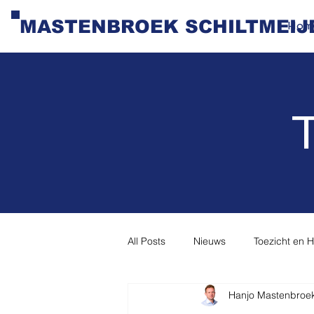
MASTENBROEK SCHILTMEIJ
Hom
T
All Posts
Nieuws
Toezicht en 
Hanjo Mastenbroe