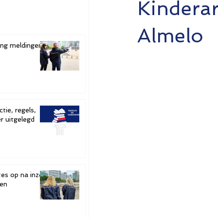
Kinderar
Almelo
ging meldingen
tie, regels,
r uitgelegd
tes op na inzet
ten