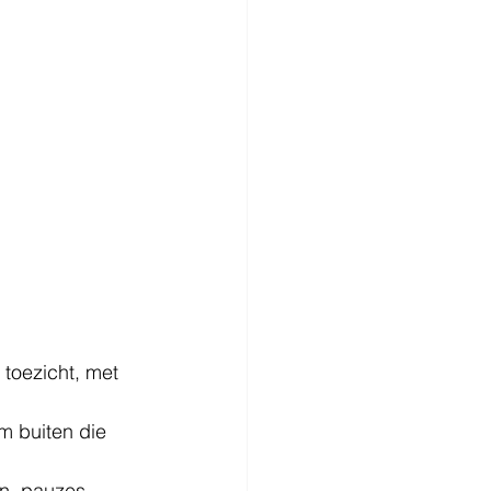
 toezicht, met 
om buiten die 
n, pauzes, 