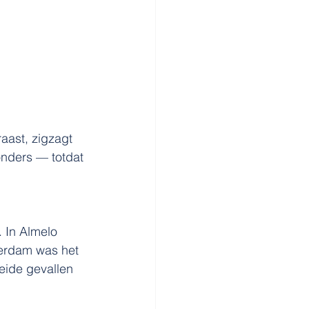
aast, zigzagt 
onders — totdat 
 In Almelo 
terdam was het 
eide gevallen 