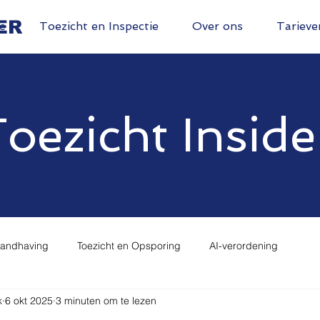
ER
e
Toezicht en Inspectie
Over ons
Tarieve
oezicht Inside
Handhaving
Toezicht en Opsporing
AI-verordening
k
6 okt 2025
3 minuten om te lezen