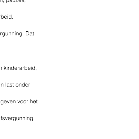
rbeid. 
rgunning. Dat 
n kinderarbeid, 
n last onder 
egeven voor het 
jfsvergunning 