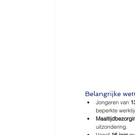
Belangrijke wett
Jongeren van 
1
beperkte werkti
Maaltijdbezorgi
uitzondering.
Vanaf 
16 jaar
 m