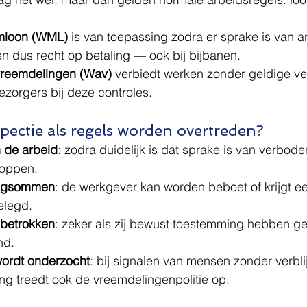
mloon (WML)
 is van toepassing zodra er sprake is van a
 dus recht op betaling — ook bij bijbanen.
vreemdelingen (Wav)
 verbiedt werken zonder geldige ve
ezorgers bij deze controles.
pectie als regels worden overtreden?
 de arbeid
: zodra duidelijk is dat sprake is van verbode
toppen.
ngsommen
: de werkgever kan worden beboet of krijgt ee
legd.
betrokken
: zeker als zij bewust toestemming hebben g
nd.
 wordt onderzocht
: bij signalen van mensen zonder verbli
ng treedt ook de vreemdelingenpolitie op.