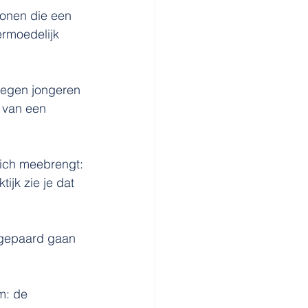
sonen die een 
ermoedelijk 
 negen jongeren 
 van een 
ich meebrengt: 
ijk zie je dat 
 gepaard gaan 
m: de 