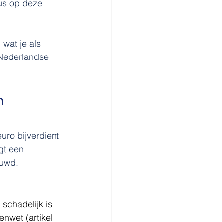
dus op deze 
wat je als 
 Nederlandse 
n 
uro bijverdient 
gt een 
ouwd.
chadelijk is 
nwet (artikel 