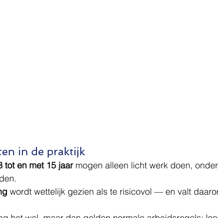
en in de praktijk
3 tot en met 15 jaar
 mogen alleen licht werk doen, onder
jden.
ng
 wordt wettelijk gezien als te risicovol — en valt daar
ag het wel, maar dan gelden normale arbeidsregels: loo