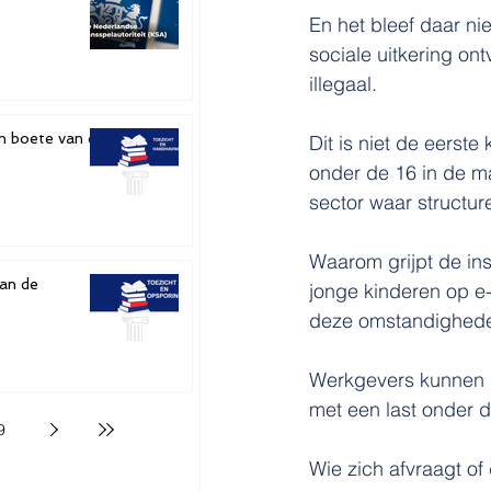
e
En het bleef daar ni
sociale uitkering on
illegaal.
n boete van de
Dit is niet de eerste
onder de 16 in de ma
sector waar structur
Waarom grijpt de in
van de
jonge kinderen op e-
deze omstandigheden
Werkgevers kunnen b
met een last onder
9
Wie zich afvraagt of 