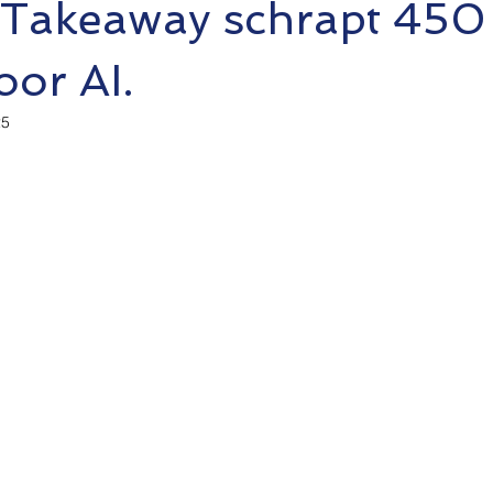
t Takeaway schrapt 450
or AI.
25