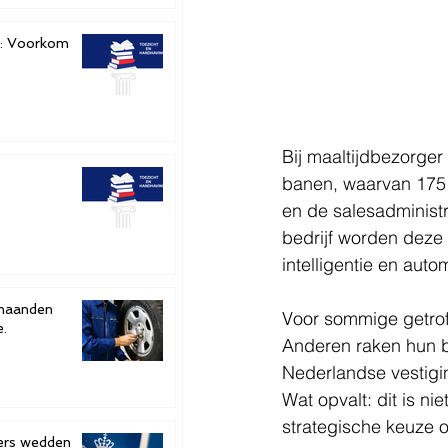
e: Voorkom
Bij maaltijdbezorger
banen, waarvan 175 
en de salesadministr
bedrijf worden deze
intelligentie en auto
Voor sommige getrof
e.
Anderen raken hun ba
Nederlandse vestig
Wat opvalt: dit is n
strategische keuze o
ters wedden