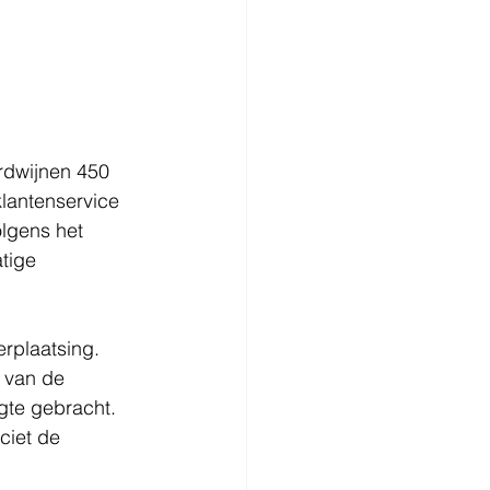
rdwijnen 450 
lantenservice 
olgens het 
tige 
rplaatsing. 
 van de 
gte gebracht.
ciet de 