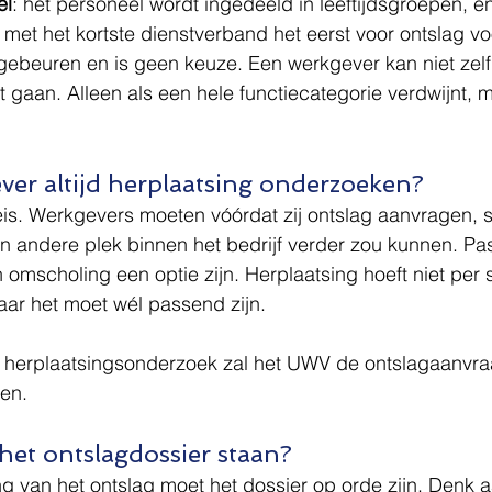
el
: het personeel wordt ingedeeld in leeftijdsgroepen, e
met het kortste dienstverband het eerst voor ontslag v
gebeuren en is geen keuze. Een werkgever kan niet zelf
aat gaan. Alleen als een hele functiecategorie verdwijnt,
er altijd herplaatsing onderzoeken?
 eis. Werkgevers moeten vóórdat zij ontslag aanvragen, se
andere plek binnen het bedrijf verder zou kunnen. Past
 omscholing een optie zijn. Herplaatsing hoeft niet per 
 maar het moet wél passend zijn.
 herplaatsingsonderzoek zal het UWV de ontslagaanvra
ren.
het ontslagdossier staan?
 van het ontslag moet het dossier op orde zijn. Denk a