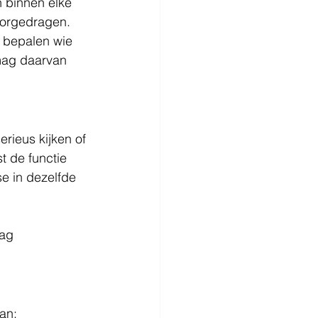
n binnen elke 
oorgedragen.
 bepalen wie 
 mag daarvan 
rieus kijken of 
 de functie 
se in dezelfde 
ag 
an: