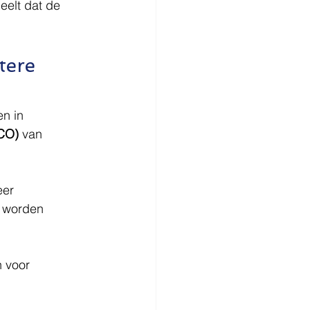
eelt dat de 
tere 
n in 
MCO)
 van 
er 
g worden 
 voor 