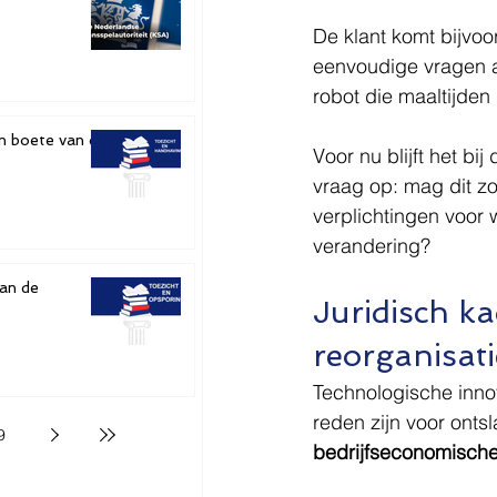
e
De klant komt bijvoor
eenvoudige vragen af
robot die maaltijden
n boete van de
Voor nu blijft het bi
vraag op: mag dit z
verplichtingen voor
verandering?
van de
Juridisch k
reorganisati
Technologische innov
reden zijn voor ontsl
9
bedrijfseconomisch