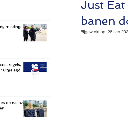
Just Ea
banen do
ging meldingen
Bijgewerkt op:
28 sep 20
tie, regels,
r uitgelegd
tes op na inzet
ten