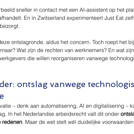
beeld sneller in contact met een AI-assistent op het pla
handelt. En in Zwitserland experimenteert Just Eat zel
 bezorgt.
j deze ontslagronde, aldus het concern. Toch roept het bi
omaar? Wat zijn de rechten van werknemers? En wat zijn
 werkgevers die willen reorganiseren vanwege technolog
ader: ontslag vanwege technologi
e
atie – denk aan automatisering, AI en digitalisering – k
ag. In het Nederlandse arbeidsrecht valt dit onder 
ontsl
e redenen
. Maar de wet stelt wél duidelijke voorwaarden