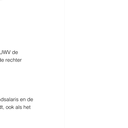
t UWV de 
e rechter 
dsalaris en de 
, ook als het 