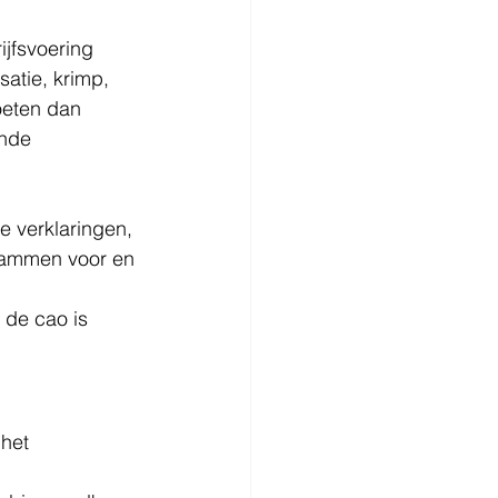
ijfsvoering 
atie, krimp, 
oeten dan 
onde 
 verklaringen, 
rammen voor en 
 de cao is 
het 