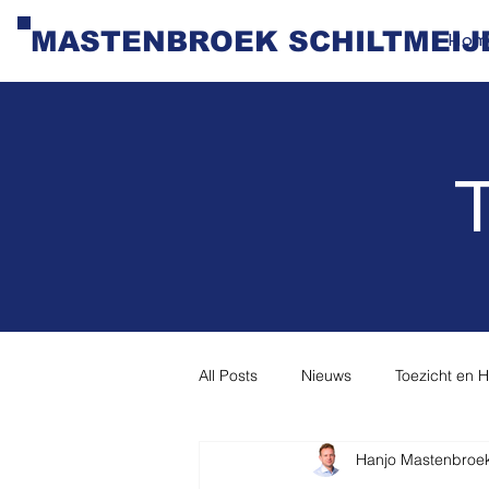
MASTENBROEK SCHILTMEIJ
Hom
T
All Posts
Nieuws
Toezicht en 
Hanjo Mastenbroe