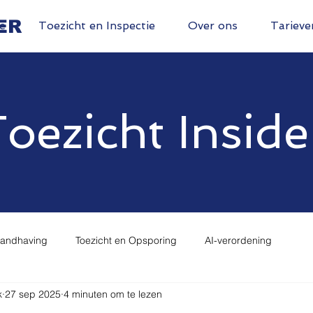
ER
e
Toezicht en Inspectie
Over ons
Tarieve
oezicht Inside
Handhaving
Toezicht en Opsporing
AI-verordening
k
27 sep 2025
4 minuten om te lezen