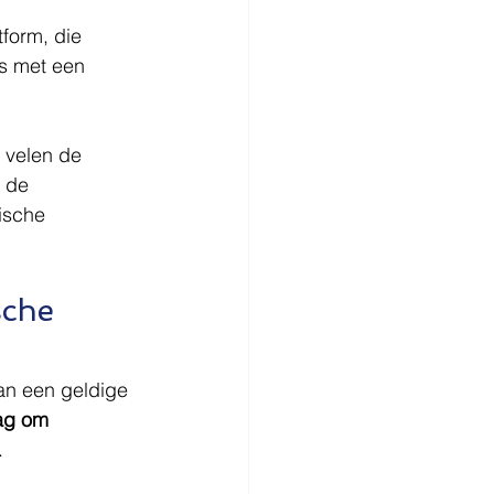
tform, die 
fs met een 
j velen de 
 de 
ische 
sche 
an een geldige 
ag om 
.