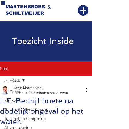
&
MASTENBROEK
SCHILTMEIJER
Toezicht Inside
Post
All Posts
Hanjo Mastenbroek
All Posts
16 dec 2025
5 minuten om te lezen
ILT: Bedrijf boete na
Nieuws
dodelijk ongeval op het
Toezicht en Handhaving
Toezicht en Opsporing
water.
AI-verordening