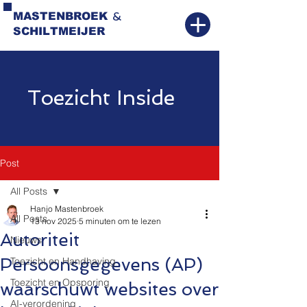
&
MASTENBROEK
SCHILTMEIJER
Toezicht Inside
Post
All Posts
Hanjo Mastenbroek
All Posts
13 nov 2025
5 minuten om te lezen
Autoriteit
Nieuws
Persoonsgegevens (AP)
Toezicht en Handhaving
Toezicht en Opsporing
waarschuwt websites over
AI-verordening