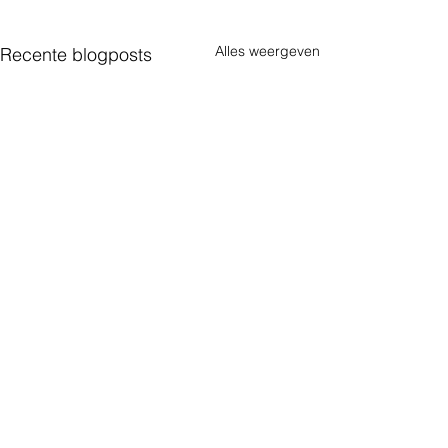
Alles weergeven
Recente blogposts
Arbeidsinspectie ziet stijging
meldingen