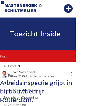
&
MASTENBROEK
SCHILTMEIJER
Toezicht Inside
Post
All Posts
Hanjo Mastenbroek
All Posts
6 nov 2025
4 minuten om te lezen
Arbeidsinspectie grijpt in
Nieuws
bij bouwbedrijf
Toezicht en Handhaving
Toezicht en Opsporing
Rotterdam.
AI-verordening