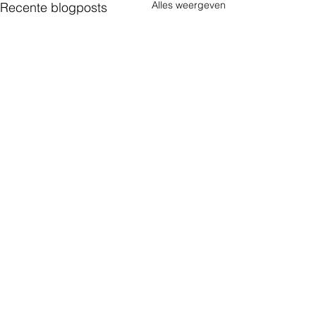
Alles weergeven
Recente blogposts
Arbeidsinspectie ziet stijging
meldingen
Hanjo Mastenbroek
11 apr