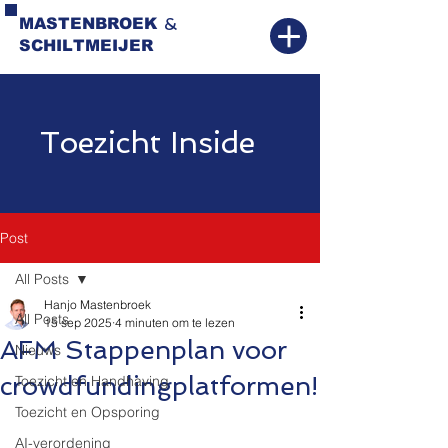
&
MASTENBROEK
SCHILTMEIJER
Toezicht Inside
Post
All Posts
Hanjo Mastenbroek
All Posts
15 sep 2025
4 minuten om te lezen
AFM Stappenplan voor
Nieuws
crowdfundingplatformen!
Toezicht en Handhaving
Toezicht en Opsporing
AI-verordening