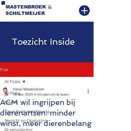
&
MASTENBROEK
SCHILTMEIJER
Toezicht Inside
Post
All Posts
Hanjo Mastenbroek
All Posts
18 dec 2025
4 minuten om te lezen
ACM wil ingrijpen bij
Nieuws
dierenartsen: minder
Toezicht en Handhaving
Toezicht en Opsporing
winst, meer dierenbelang
AI-verordening