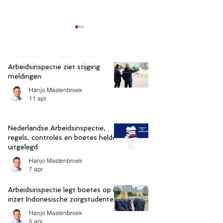
Arbeidsinspectie ziet stijging
meldingen
Hanjo Mastenbroek
11 apr
Arbeidsinspectie legt
Autoschadebedrijf
boetes op na inzet
maanden stilge
Indonesische
Arbeidsinspecti
Nederlandse Arbeidsinspectie,
zorgstudenten
regels, controles en boetes helder
uitgelegd
Hanjo Mastenbroek
7 apr
Arbeidsinspectie legt boetes op na
inzet Indonesische zorgstudenten
Hanjo Mastenbroek
5 apr