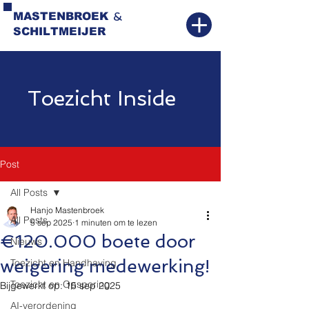
&
MASTENBROEK
SCHILTMEIJER
Toezicht Inside
Post
All Posts
Hanjo Mastenbroek
All Posts
5 sep 2025
1 minuten om te lezen
€120.000 boete door
Nieuws
weigering medewerking!
Toezicht en Handhaving
Toezicht en Opsporing
Bijgewerkt op:
15 sep 2025
AI-verordening