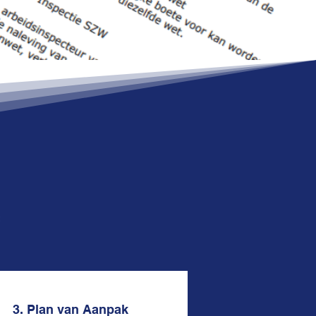
:
3. Plan van Aanpak