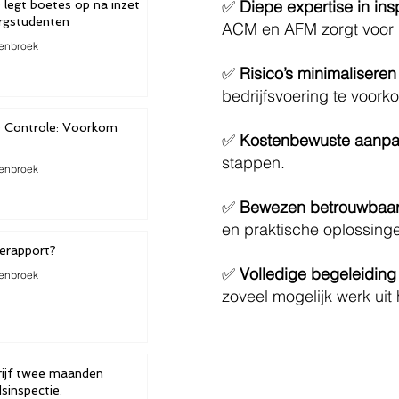
✅
Diepe expertise in in
 legt boetes op na inzet
orgstudenten
ACM en AFM zorgt voor 
enbroek
✅
Risico’s minimaliseren
bedrijfsvoering te voork
e Controle: Voorkom
✅
Kostenbewuste aanp
stappen.
enbroek
✅
Bewezen betrouwbaarh
en praktische oplossinge
erapport?
✅
Volledige begeleiding
enbroek
zoveel mogelijk werk uit
anden
dsinspectie.