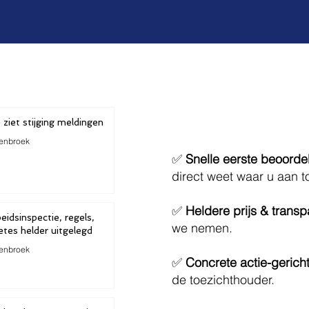
 ziet stijging meldingen
enbroek
✅
Snelle eerste beoorde
direct weet waar u aan t
✅
Heldere prijs & transp
idsinspectie, regels,
we nemen.
etes helder uitgelegd
enbroek
✅
Concrete actie-gerich
de toezichthouder.