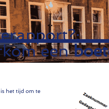
erapport?:
rkom een
boet
s het tijd om te