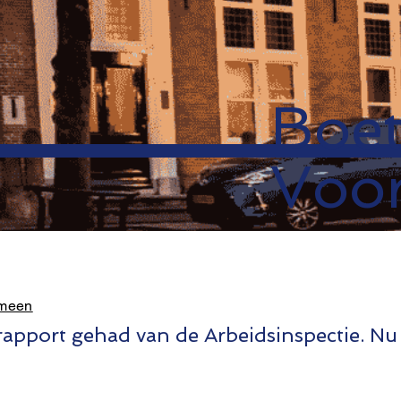
Boet
Voo
emeen
apport gehad van de Arbeidsinspectie. Nu i