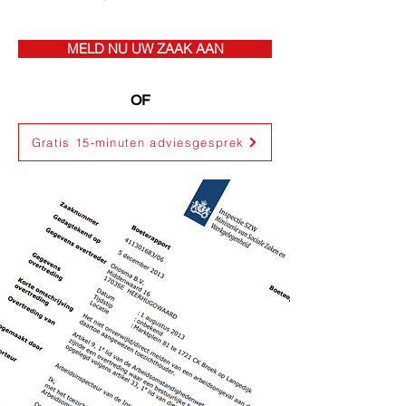
MELD NU UW ZAAK AAN
OF
Gratis 15-minuten adviesgesprek