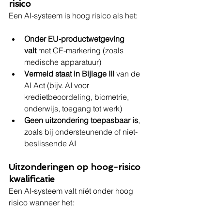
risico
Een AI-systeem is hoog risico als het:
Onder EU-productwetgeving 
valt
 met CE-markering (zoals 
medische apparatuur)
Vermeld staat in Bijlage III
 van de 
AI Act (bijv. AI voor 
kredietbeoordeling, biometrie, 
onderwijs, toegang tot werk)
Geen uitzondering toepasbaar is
, 
zoals bij ondersteunende of niet-
beslissende AI
Uitzonderingen op hoog-risico 
kwalificatie
Een AI-systeem valt níét onder hoog 
risico wanneer het: