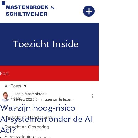
&
MASTENBROEK
SCHILTMEIJER
Toezicht Inside
Post
All Posts
Hanjo Mastenbroek
All Posts
25 sep 2025
5 minuten om te lezen
Wat zijn hoog‑risico
Nieuws
AI‑systemen onder de AI
Toezicht en Handhaving
Toezicht en Opsporing
Act?
AI-verordening