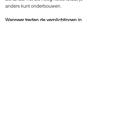
anders kunt onderbouwen.
Wanneer treden de verplichtingen in 
werking?
De AI Act wordt gefaseerd ingevoerd 
vanaf 2025. Voor hoog-risico systemen 
gelden de verplichtingen eerder dan 
voor laag-risico AI.
Bronnen
Digital Strategy – Europese 
Commissie
Artificial Intelligence Act – 
Samenvatting
DDMA – AI Act overzicht
SER – Toezicht op de AI Act
Open Overheid – Memorie van 
Toelichting