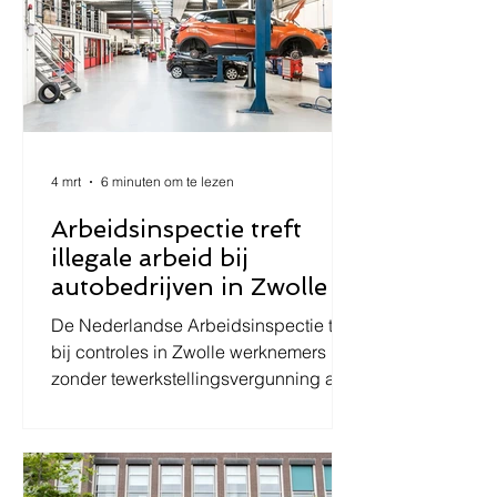
4 mrt
6 minuten om te lezen
Arbeidsinspectie treft
illegale arbeid bij
autobedrijven in Zwolle
De Nederlandse Arbeidsinspectie trof
bij controles in Zwolle werknemers
zonder tewerkstellingsvergunning aan,
constateerde overtredingen van de
Wav, ATW en WML en legde
werkzaamheden stil. Een juridische
duiding van het wettelijk kader en de