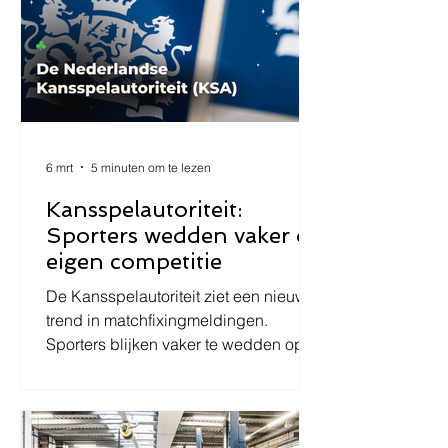
minimumloon en
minimumvakantiebijslag en de Wet
arbeid vreemdelingen.
6 mrt
5 minuten om te lezen
Kansspelautoriteit:
Sporters wedden vaker op
eigen competitie
De Kansspelautoriteit ziet een nieuwe
trend in matchfixingmeldingen.
Sporters blijken vaker te wedden op
hun eigen competitie. Nieuws en
uitleg van het juridisch kader rond
matchfixing en
sportweddenschappen.