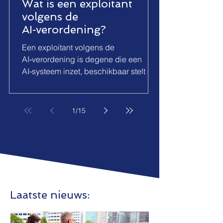
Wat is een exploitant
volgens de
AI‑verordening?
Een exploitant volgens de
AI‑verordening is degene die een
AI‑systeem inzet, beschikbaar stelt of
exploiteert in de EU. Deze rol omvat
fabrikanten, gebruikers, importeurs of
distributeurs die verantwoordelijk zijn
1
/
15
voor het gebruik en de beheerfase van
het systeem.
Laatste nieuws: