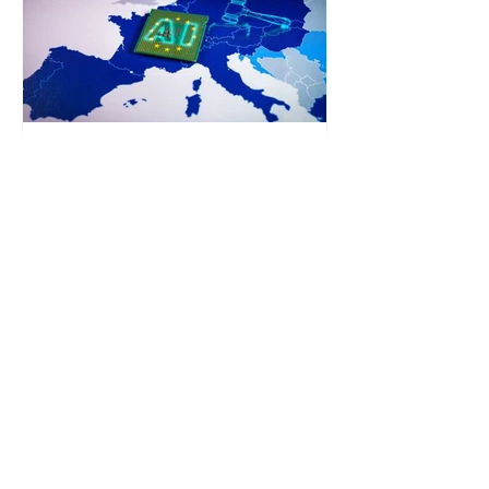
19 dec 2025
5 minuten om te lezen
Europese Commissie: AI-
wetgeving verzwakt onder
druk van Trump en
techlobby
De Europese Commissie versoepelt
onderdelen van de AI-wetgeving
onder druk van de VS en techlobby.
Wat betekent dit voor bedrijven, en
hoe blijft het juridisch kader overeind?
Lees hier de analyse.